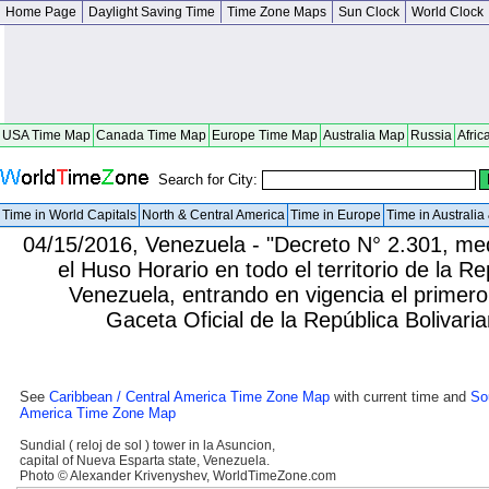
Home Page
Daylight Saving Time
Time Zone Maps
Sun Clock
World Clock
USA Time Map
Canada Time Map
Europe Time Map
Australia Map
Russia
Afric
Search for City:
Time in World Capitals
North & Central America
Time in Europe
Time in Australi
04/15/2016, Venezuela - "Decreto N° 2.301, med
el Huso Horario en todo el territorio de la R
Venezuela, entrando en vigencia el primer
Gaceta Oficial de la República Bolivar
See
Caribbean / Central America Time Zone Map
with current time and
So
America Time Zone Map
Sundial ( reloj de sol ) tower in la Asuncion,
capital of Nueva Esparta state, Venezuela.
Photo © Alexander Krivenyshev, WorldTimeZone.com