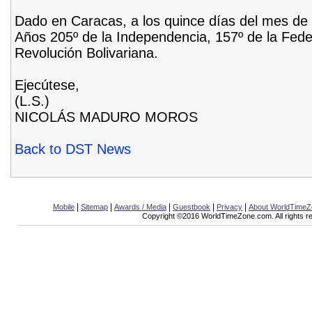
Dado en Caracas, a los quince días del mes de ab
Años 205º de la Independencia, 157º de la Fede
Revolución Bolivariana.
Ejecútese,
(L.S.)
NICOLÁS MADURO MOROS
Back to DST News
|
|
|
|
|
Mobile
Sitemap
Awards / Media
Guestbook
Privacy
About WorldTime
Copyright ©2016 WorldTimeZone.com. All rights r